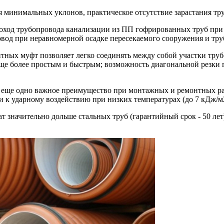
 минимальных уклонов, практическое отсутствие зарастания тр
оход трубопровода канализации из ПП гофрированных труб при 
овод при неравномерной осадке пересекаемого сооружения и тр
ных муфт позволяет легко соединять между собой участки трубо
еще более простым и быстрым; возможность диагональной резки
- еще одно важное преимущество при монтажных и ремонтных ра
к ударному воздействию при низких температурах (до 7 кДж/м2.
т значительно дольше стальных труб (гарантийный срок - 50 лет