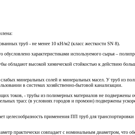
илена:
ванных труб - не менее 10 кН/м2 (класс жесткости SN 8).
что обусловлено характеристиками используемого сырья – полип
бы обладают высокой химической стойкостью к действию больш
слабых минеральных солей и минеральных масел. У труб из пол
ользовании в системах хозяйственно-бытовой канализации.
щих токов, - трубы из полимерных материалов не подвержены об
абельных трасс (в условиях городов и промзон) подвержены уск
вает целесообразность применения ПП труб для транспортировки
аметр практически совпадает с номинальным диаметром, что о