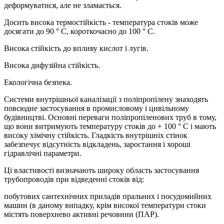
деформуватися, але не зламається.
Досить висока термостійкість - температура стоків може
досягати до 90 ° С, короткочасно до 100 ° С.
Висока стійкість до впливу кислот і лугів.
Висока дифузійна стійкість.
Екологічна безпека.
Системи внутрішньої каналізації з поліпропілену знаходять
повсюдне застосування в промисловому і цивільному
будівництві. Основні переваги поліпропіленових труб в тому,
що вони витримують температуру стоків до + 100 ° C і мають
високу хімічну стійкість. Гладкість внутрішніх стінок
забезпечує відсутність відкладень, заростання і хороші
гідравлічні параметри.
Ці властивості визначають широку область застосування
трубопроводів при відведенні стоків від:
побутових сантехнічних приладів пральних і посудомийних
машин (в даному випадку, крім високої температури стоки
містять поверхнево активні речовини (ПАР).