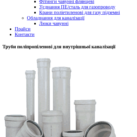
Фітинги чавунні флянцеві
З'єднання ПЕ/сталь для газопроводу
Крани поліетиленові для газу підземні
Обладнання для каналізації
Люки чавунні
Прайси
Контакти
Труби поліпропіленові для внутрішньої каналізації