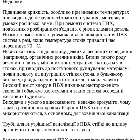
Недоліки:
Підвищена крихкість, особливо при низьких температурах
призводить до незручності транспортування і монтажу в
умовах російської зими. При ремонті систем з ПВХ,
пов'язаних з розбиранням з'єднань, є ризик зламати деталь.
Низька термостійкість унеможливлює використання ПВХ
систем в разі, якщо температура стоків тривалий час
перевищує 70 ° С.
Невисока стійкість до впливу деяких агресивних середовищ
(наприклад, органічних розчинників). Вплив такого роду
речовин, навіть у мізерних концентраціях знаходяться в
стоках, призводить до поступового руйнування матеріалу і
появи нальоту на внутрішніх стінках (хоча, в будь-якому
випадку, ці відкладення істотно нижче, ніж на чавуні).
Високий вміст хлору в ПВХ викликає настороженість
екологів і обмежує застосування таких систем всередині
житлових будинків.
Виходячи з усього вищесказаного, неважко зрозуміти, чому
зараз в розвинених країнах Європи ПВХ системи
використовуються, в основному, для зовнішньої каналізації.
Труби для внутрішньої каналізації з ПВХ стійкі до впливу
органічних і неорганічних кислот і лугів.