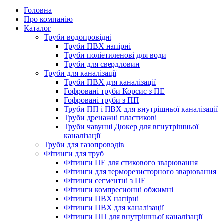
Головна
Про компанію
Каталог
Труби водопровідні
Труби ПВХ напірні
Труби поліетиленові для води
Труби для свердловин
Труби для каналізації
Труби ПВХ для каналізації
Гофровані труби Корсис з ПЕ
Гофровані труби з ПП
Труби ПП і ПВХ для внутрішньої каналізації
Труби дренажні пластикові
Труби чавунні Дюкер для вгнутрішньої
каналізації
Труби для газопроводів
Фітинги для труб
Фітинги ПЕ для стикового зварювання
Фітинги для терморезисторного зварювання
Фітинги сегментні з ПЕ
Фітинги компресионні обжимні
Фітинги ПВХ напірні
Фітинги ПВХ для каналізації
Фітинги ПП для внутрішньої каналізації